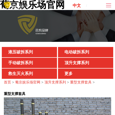
葡京娱乐场官网
中文
ENG
/
液压破拆系列
电动破拆系列
手动破拆系列
顶升支撑系列
救生灭火系列
更多
首页
>
葡京娱乐场官网
>
顶升支撑系列
>
重型支撑套具
>
重型支撑套具