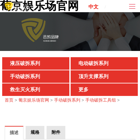
葡京娱乐场官网
中文
ENG
/
液压破拆系列
电动破拆系列
手动破拆系列
顶升支撑系列
救生灭火系列
更多
首页
>
葡京娱乐场官网
>
手动破拆系列
>
手动破拆工具组
>
规格
附件
描述