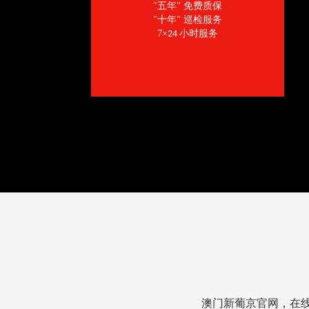
"五年" 免费质保
"十年" 巡检服务
7
×
小时服务
24
澳门新葡京官网，在