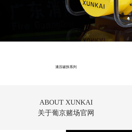
液压破拆系列
ABOUT XUNKAI
关于葡京赌场官网