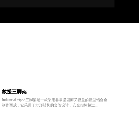
救援三脚架
Industrial tripod三脚架是一款采用非常坚固而又轻盈的新型铝合金
制作而成，它采用了方形结构的套管设计，安全指标超过...