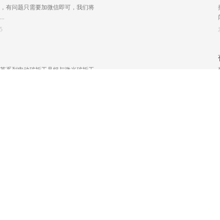
，有问题只需要加微信即可，我们将
.
5
英系列电动破拆工具组与激光破拆工
.
1
SIVE DISTRIBUTOR IN THE TERRITOY 
葡京官网