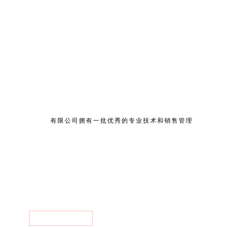
COMPANY PROFILE
澳门新葡京官网位于好客山东的省会城市—泉城济南，是一家
服务于一体的专业液压破拆、机动破拆等救援装备的综合型企业
网设备
有限公司拥有一批优秀的专业技术和销售管理
团队，生
广泛应用于消防救援、交通
事故救援（公路与轨道交
通）、警
援、矿山油田救援、机场救援等，并提供系统化的救援方案与
国产救援装备品质为己任，深入研发，在核心产品上采用国内
工艺，大幅度的提高救援效率，为生命保价护航。