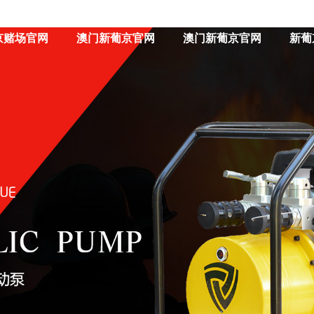
京赌场官网
澳门新葡京官网
澳门新葡京官网
新葡