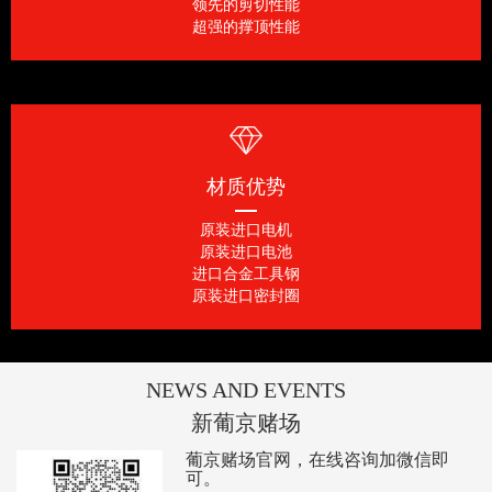
领先的剪切性能
超强的撑顶性能
材质优势
原装进口电机
原装进口电池
进口合金工具钢
原装进口密封圈
NEWS AND EVENTS
新葡京赌场
葡京赌场官网，在线咨询加微信即
可。