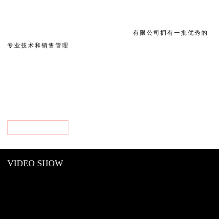
葡京赌场官网位于好客山东的省会城市—泉城济南，是一家集科
研、制造、销售和服务于一体的专业液压破拆、机动破拆等救援装
备的综合型企业。 山东葡京赌场官网设备
有限公司拥有一批优秀的
专业技术和销售管理
团队，生产的抢险救援系列装备广泛应用于消
防救援、交通
事故救援（公路与轨道交
通）、警用救援、地震灾害
救援、矿山油田救援、机场救援等，并提供系统化的救援方案与咨
询服务。公司以提升国产救援装备品质为己任，深入研发，在核心
产品上采用国内领先水平的制造技术与工艺，大幅度的提高救援效
率，为生命保价护航。
VIDEO SHOW