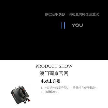
PRODUCT SHOW
澳门葡京官网
电动上升器
1、400磅连续提升能力；重量轻且便于携带；
2、拇指轮触...