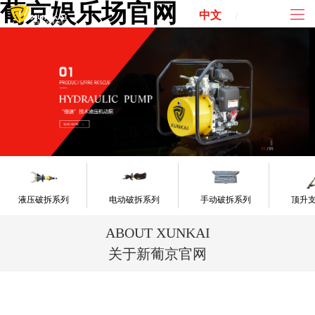
葡京娱乐场官网
中文
ENG
/
液压破拆系列
电动破拆系列
手动破拆系列
顶升
ABOUT XUNKAI
关于新葡京官网
COMPANY PROFILE