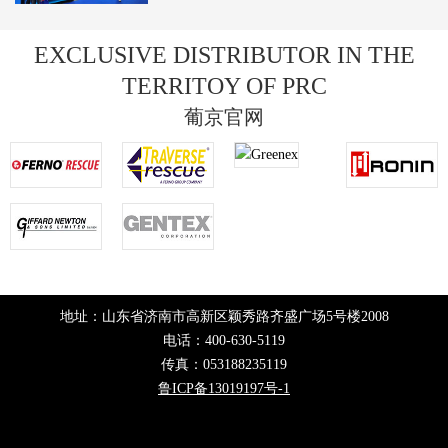
EXCLUSIVE DISTRIBUTOR IN THE
TERRITOY OF PRC
葡京官网
地址：山东省济南市高新区颖秀路齐盛广场5号楼2008
电话：400-630-5119
传真：053188235119
鲁ICP备13019197号-1