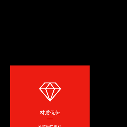
材质优势
原装进口电机