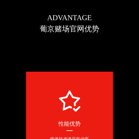
ADVANTAGE
葡京赌场官网优势
性能优势