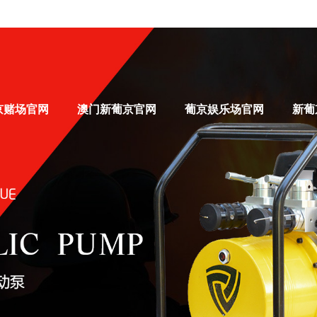
京赌场官网
澳门新葡京官网
葡京娱乐场官网
新葡