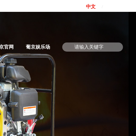
中文
ENG
/
京官网
葡京娱乐场