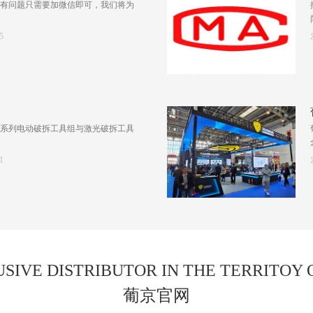
有问题只需要加微信即可，我们将为
5
系列电动破拆工具组与激光破拆工具
1
SIVE DISTRIBUTOR IN THE TERRITOY 
葡京官网