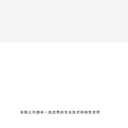
COMPANY PROFILE
葡京赌场官网位于好客山东的省会城市—泉城济南，是一家集
务于一体的专业液压破拆、机动破拆等救援装备的综合型企业。
备
有限公司拥有一批优秀的专业技术和销售管理
团队，生产的
应用于消防救援、交通
事故救援（公路与轨道交
通）、警用救
山油田救援、机场救援等，并提供系统化的救援方案与咨询服