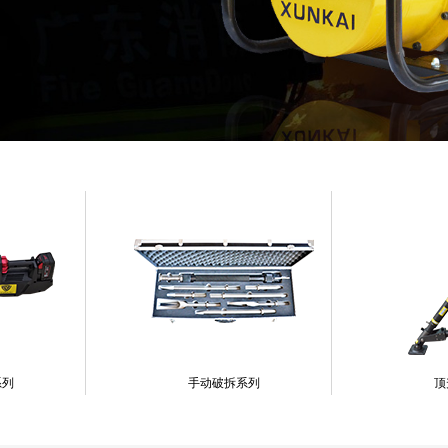
系列
手动破拆系列
顶