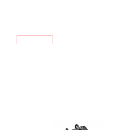
援装备品质为己任，深入研发，在核心产品上采用国内领先水
大幅度的提高救援效率，为生命保价护航。