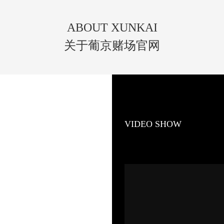
ABOUT XUNKAI
关于葡京赌场官网
VIDEO SHOW
科研、制造、销售和服
 山东葡京赌场官网设
抢险救援系列装备广泛
援、地震灾害救援、矿
务。公司以提升国产救