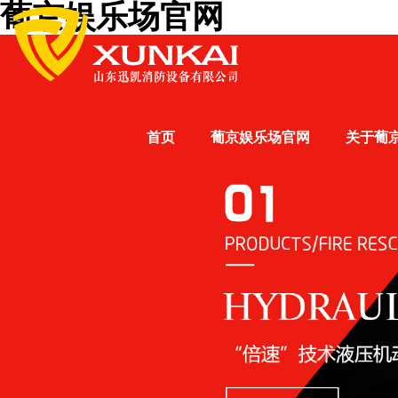
葡京娱乐场官网
首页
葡京娱乐场官网
关于葡